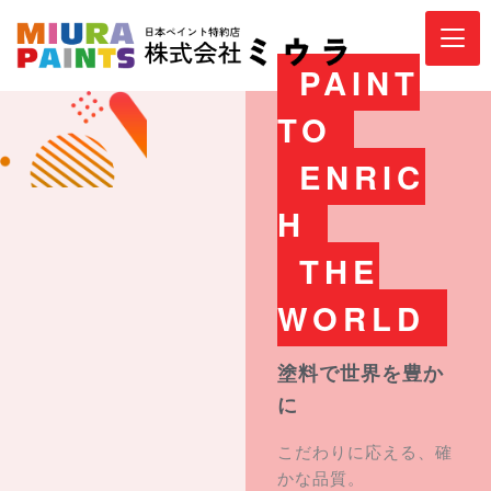
内
容
を
PAINT
ス
キ
TO
ッ
ENRIC
プ
H
THE
WORLD
塗料で世界を豊か
に
こだわりに応える、確
かな品質。